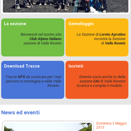
La sezione
Gemellaggio
Benvenuti nel nostro sito
La Sezione di
Loreto Aprutino
Club Alpino Italiano
incontra la Sezione
sezione di Valle Roveto
di
Valle Roveto
Download Tracce
Iscriviti
Tracce
GPS
da scaricare per i tuoi
Diventa socio anche tu della
percorsi in montagna e nella Valle
sezione
CAI
di Valle Roveto!
Roveto...
Scarica e compila il modulo ...
News ed eventi
Domenica 3 Maggio
2015