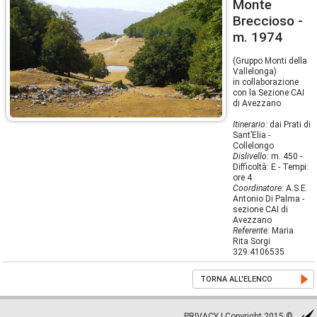
Monte
Breccioso -
m. 1974
(Gruppo Monti della
Vallelonga)
in collaborazione
con la Sezione CAI
di Avezzano
Itinerario:
dai Prati di
Sant’Elia -
Collelongo
Dislivello:
m. 450 -
Difficoltà: E - Tempi:
ore 4
Coordinatore:
A.S.E.
Antonio Di Palma -
sezione CAI di
Avezzano
Referente:
Maria
Rita Sorgi
329.4106535
TORNA ALL'ELENCO
PRIVACY
| Copyright 2015 ©